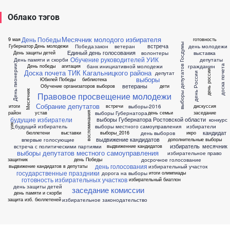
Облако тэгов
Месячник молодого избирателя
День Победы
9 мая
готовность
выборы депутатов Госдумы
встреча
Победа
закон
ветеран
день молодежи
Губернатор
День молодежи
Единый день голосования
волонтеры
выставка
День защиты детей
Обучение руководителей УИК
День памяти и скорби
депутаты
банк инициативной молодежи
гражданин
День победы
агитация
доска почета
День пионерии
Доска почета ТИК Кагальницкого района
день россии
депутат
день России
выборы
Юбилей Победы
библиотека
ветераны
Обучение организаторов выборов
дети
Месячник
Правовое просвещение молодежи
Собрание депутатов
выборы-2016
итоги
встречи
дискуссия
выборы Губернатора
район
устав
день семьи
заседание
воспоминания
будущие избиратели
выборы Губернатора Ростовской области
конкурс
уик
будущий избиратель
выборы местного самоуправления
избиратели
кандидат
день выборов
бюллетени
выставки
выборы_2016
икро
выдвижение кандидатов
впервые голосующие
дополнительные выборы
избиратель
месячник
встреча с политическими партиями
выдвиженние кандидатов
выборы депутатов местного самоуправления
избирательное право
досрочное голосование
защитник
день Победы
день голосования
избирательный участок
выдвижение кандидатов в депутаты
государственные праздники
дорога на выборы
итоги олимпиады
готовность избирательных участков
избирательный биатлон
день защиты детей
заседание комиссии
день памяти и скорби
избирательное законодательство
защита изб. бюллетеней