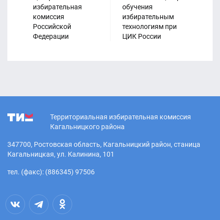
избирательная
обучения
ЦИ
комиссия
избирательным
Российской
технологиям при
Федерации
ЦИК России
Территориальная избирательная комиссия
Кагальницкого района
347700, Ростовская область, Кагальницкий район, станица
Кагальницкая, ул. Калинина, 101
тел. (факс): (886345) 97506