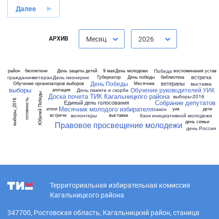
Далее
АРХИВ
Месяц
2026
Победа
район
бюллетени
День защиты детей
9 мая
День молодежи
воспоминания
устав
встреча
гражданин
ветеран
День пионерии
Губернатор
День победы
библиотека
День Победы
ветераны
выставка
Обучение организаторов выборов
Месячник
выборы
Обучение руководителей УИК
День памяти и скорби
агитация
Юбилей Победы
Доска почета ТИК Кагальницкого района
выборы-2016
готовность
выборы_2016
Собрание депутатов
Единый день голосования
Месячник молодого избирателя
закон
итоги
уик
дети
волонтеры
банк инициативной молодежи
встречи
выставки
день семьи
Правовое просвещение молодежи
день России
Территориальная избирательная комиссия
Кагальницкого района
347700, Ростовская область, Кагальницкий район, станица