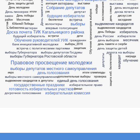
День памяти и скорби
ветераны
выставка
конкурс
День защиты детей
агитация
выставки
воспоминания
победа
Собрание депутатов
день молодежи
День молодежи
день семьи
Обучение организаторов выборов
День пионерии
депутат
доска почета
итоги
уик
будущие избиратели
закон
День победы
дискуссия
встреча
район
Месячник
бюллетени
заседание
выборы
выдвижение кандидатов
волонтеры
Юбилей Победы
устав
ветеран
впервые голосующие
библиотека
выдвиженние кандидатов
Доска почета ТИК Кагальницкого района
избиратель
день Победы
будущий избиратель
день России
избиратели
встречи
дети
Обучение руководителей УИК
месячник
гражданин
день выборов
банк инициативной молодежи
выборы_2016
день памяти и скорби
встреча с политическими партиями
день защиты детей
защитник
выборы Губернатора
выборы депутатов Госдумы
дорога на выборы
депутаты
выборы Губернатора Ростовской области
защита изб. бюллетеней
награда
кандидат
обучение
Правовое просвещение молодежи
выборы депутатов местного самоуправления
день голосования
икро
итоги олимпиады
выборы местного самоуправления
дополнительные выборы
проверка
единый день голосования
выдвижение кандидатов в депутаты
государственные праздники
избирательное право
готовность избирательных участков
финал
избирательная комиссия
досрочное голосование