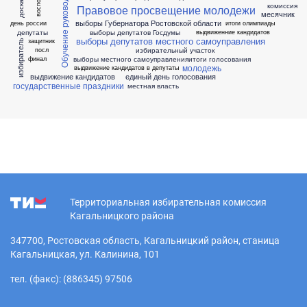
Обучение руководителей УИК
комиссия
Правовое просвещение молодежи
месячник
выборы Губернатора Ростовской области
день россии
итоги олимпиады
депутаты
выборы депутатов Госдумы
выдвиженние кандидатов
выборы депутатов местного самоуправления
защитник
избиратель
избирательный участок
посл
выборы местного самоуправления
итоги голосования
финал
молодежь
выдвижение кандидатов в депутаты
выдвижение кандидатов
единый день голосования
государственные праздники
местная власть
Территориальная избирательная комиссия
Кагальницкого района
347700, Ростовская область, Кагальницкий район, станица
Кагальницкая, ул. Калинина, 101
тел. (факс): (886345) 97506