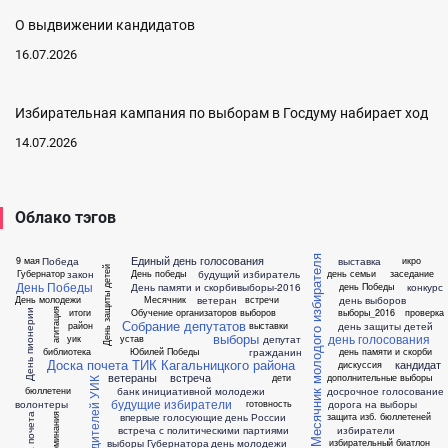
О выдвижении кандидатов
16.07.2026
Избирательная кампания по выборам в Госдуму набирает ход
14.07.2026
Облако тэгов
Единый день голосования
Месячник молодого избирателя
Победа
выставка
9 мая
икро
День защиты детей
закон
будущий избиратель
Губернатор
День победы
день семьи
заседание
День Победы
День памяти и скорби
выборы-2016
конкурс
день Победы
ветеран
день выборов
День молодежи
Месячник
встречи
итоги
Обучение организаторов выборов
выборы_2016
проверка
агитация
День пионерии
Собрание депутатов
день защиты детей
район
выставки
выборы
день голосования
депутат
уик
устав
гражданин
библиотека
Юбилей Победы
день памяти и скорби
Доска почета ТИК Кагальницкого района
кандидат
дискуссия
ветераны
встреча
дети
дополнительные выборы
банк инициативной молодежи
досрочное голосование
бюллетени
будущие избиратели
волонтеры
дорога на выборы
готовность
впервые голосующие
день России
защита изб. бюллетеней
доска почета
воспоминания
встреча с политическими партиями
избиратели
выборы Губернатора
день молодежи
избирательный биатлон